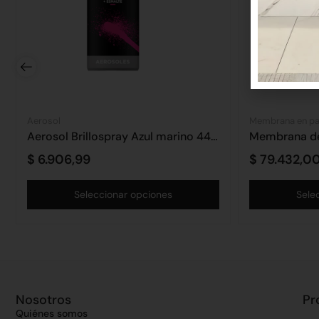
Aerosol
Membrana en pa
Aerosol Brillospray Azul marino 440cm3
$
6.906,99
$
79.432,0
Seleccionar opciones
Sele
Nosotros
Pr
Quiénes somos