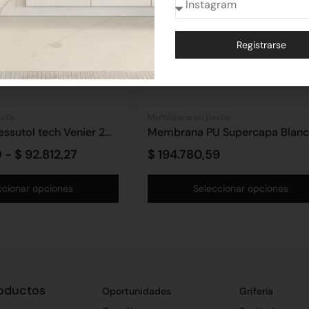
Registrarse
Alternative:
sta
Membrana en pasta
Membrana dessutol tech Venier 20KG Aren
0
-
$
92.812,27
$
194.780,59
ccionar opciones
Seleccionar opciones
oductos
Oportunidades
Grifería