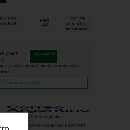
ible para
Disponible
a todo el
para
retiro
en sucursal
es para
¡Descuentos!
es
clusivos al comprar materiales para obras
ecto!
Contactar un asesor
 país a través de Correo Argentino
 Rodríguez en compras superiores a
$20.000
tro