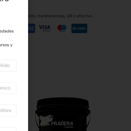
de débito, crédito, transferencias, QR o efectivo.
edades
rsos y