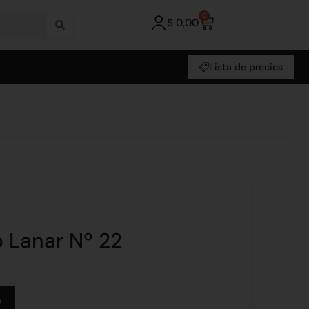
0
$
0,00
Lista de precios
o Lanar Nº 22
Alternative:
o