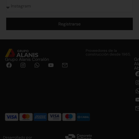
Registrarse
Alternative:
Proveedores de la
construcción desde 1965.
Grupo Alanis Corralón
G
Al
Ab
Desarrollado por