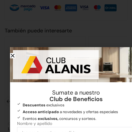
También puede interesarte
Sumate a nuestro
Club de Beneficios
Descuentos
exclusivos
Acceso anticipado
a novedades y ofertas especiales
Eventos
exclusivos,
concursos y sorteos.
Nombre y apellido
Corralón
Corralón
Ladrillo Vista Mar del Plata
Ladrillo Vista Mar d