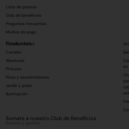
Lista de precios
Club de beneficios
Preguntas frecuentes
Medios de pago
Productos
Oportunidades
Gri
Corralón
San
Aberturas
Co
en
Pinturas
Ch
Pisos y revestimientos
per
Jardín y poda
tu
es
Iluminación
Fer
Co
Sumate a nuestro Club de Beneficios
Nombre y apellido