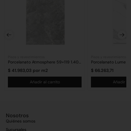
Pisos y revestimientos
Pisos y revestimientos
Porcelanato Atmosphere 59×119 1.40 m2
$
41.983,03
por m2
$
66.263,71
Añadir al carrito
Añadir al 
Nosotros
Quiénes somos
Sucursales