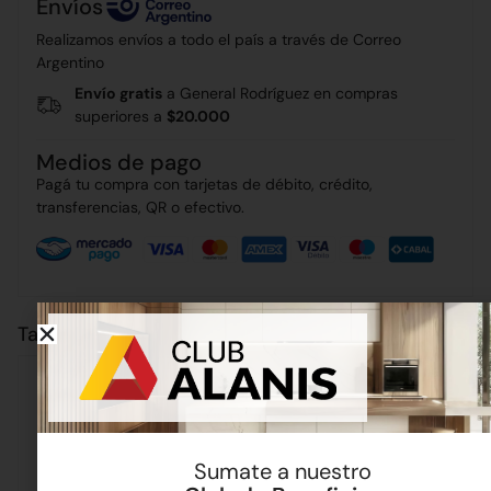
Envíos
Realizamos envíos a todo el país a través de Correo
Argentino
Envío gratis
a General Rodríguez en compras
superiores a
$20.000
Medios de pago
Pagá tu compra con tarjetas de débito, crédito,
transferencias, QR o efectivo.
También puede interesarte
Sumate a nuestro