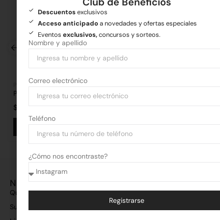
Club de Beneficios
Descuentos
exclusivos
Acceso anticipado
a novedades y ofertas especiales
Eventos
exclusivos,
concursos y sorteos.
Nombre y apellido
Correo electrónico
Pisos y revestimientos
Pisos y revestimientos
Porcelanato Lume Calacata Royale 62×119
Porcelanato Lagoon
$
66.263,71
$
43.319,23
Teléfono
Añadir al carrito
Añadir al 
¿Cómo nos encontraste?
Nosotros
Quiénes somos
Registrarse
Sucursales
Alternative: