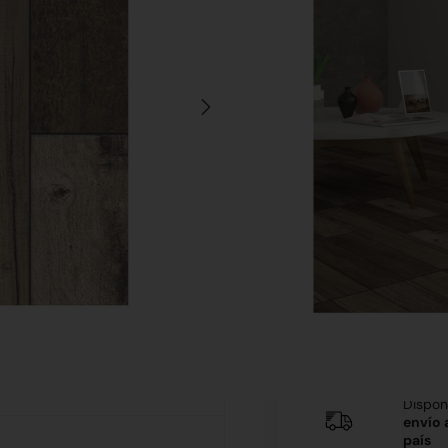
Indique el Área a Cubrir (
Area Calculada (m2)
Precio final
Añadir al carrit
Color: Marrón
Tamaño: 51 x 51 cm.
Terminación: Mate
Tránsito: Intenso
Cód. 3340
Dispon
envío 
país