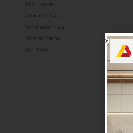
Color: Marrón
Tamaño: 51 x 51 cm.
Terminación: Mate
Tránsito: Intenso
Cód. 3340