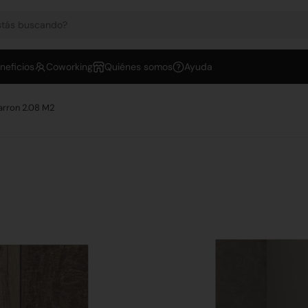
neficios
Coworking
Quiénes somos
Ayuda
arron 2.08 M2
Cod: 3340
Cerámica 51 
2.08 M2
$
10.471,01
por m2