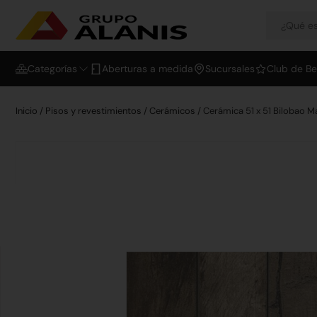
Categorías
Aberturas a medida
Sucursales
Club de Be
Inicio
/
Pisos y revestimientos
/
Cerámicos
/ Cerámica 51 x 51 Bilobao M