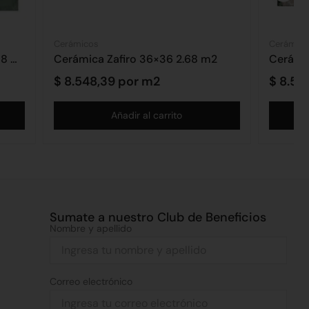
Cerámicos
Cerámico
Cerámica Esmeralda 36×36 2.68 m2
Cerámica Zafiro 36×36 2.68 m2
Cerámi
$
8.548,39
por m2
$
8.54
Añadir al carrito
Sumate a nuestro Club de Beneficios
Nombre y apellido
Correo electrónico