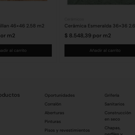
Cerámicos
llan 46×46 2.58 m2
or m2
$
8.548,39
por m2
adir al carrito
Añadir al carrito
oductos
Oportunidades
Grifería
Corralón
Sanitarios
Aberturas
Construcción
en seco
Pinturas
Chapas,
Pisos y revestimientos
perfiles y