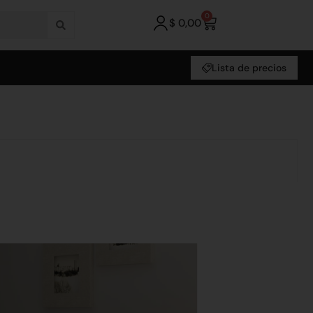
0
$
0,00
Lista de precios
x 51 Bilobao Marron