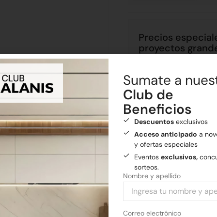
Precios especial
proyectos grand
Aprovecha descuentos ex
grandes
¡Cotiza tu proy
Sumate a nues
Club de
Beneficios
Descuentos
exclusivos
Envíos
Acceso anticipado
a nov
Realizamos envíos a todo el
y ofertas especiales
Eventos
exclusivos,
concu
Envío gratis
a General
sorteos.
Nombre y apellido
Medios de pago
Pagá tu compra con tarjetas 
Correo electrónico