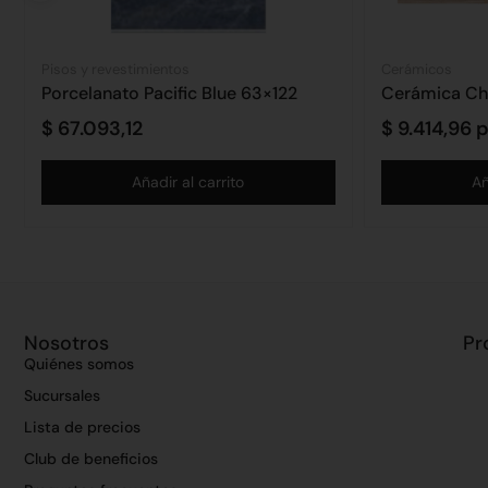
Pisos y revestimientos
Cerámicos
Porcelanato Pacific Blue 63×122
Cerámica Chi
$
67.093,12
$
9.414,96
p
Añadir al carrito
Añ
Nosotros
Pr
Quiénes somos
Sucursales
Lista de precios
Club de beneficios