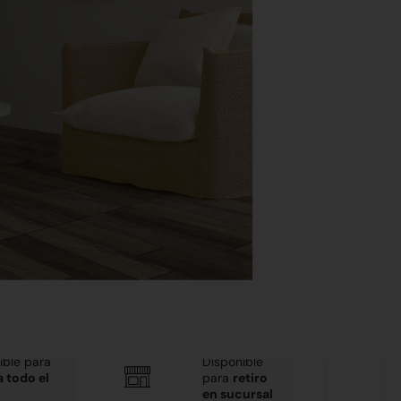
m2)
2,08
$ 21.779,70
Alternative:
o
ible para
Disponible
a todo el
para
retiro
en sucursal