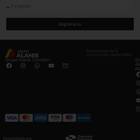
Registrarse
Alternative:
Proveedores de la
construcción desde 1965.
Grupo Alanis Corralón
G
Al
Ab
Desarrollado por