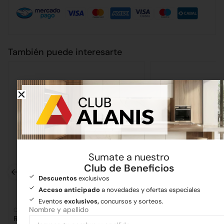
También puede interesarte
Sumate a nuestro
Club de Beneficios
Descuentos
exclusivos
Acceso anticipado
a novedades y ofertas especiales
Eventos
exclusivos,
concursos y sorteos.
Nombre y apellido
Cañerías
Artículos varios
Ramal PVC 100 a 90°
Fratacho Plástico A