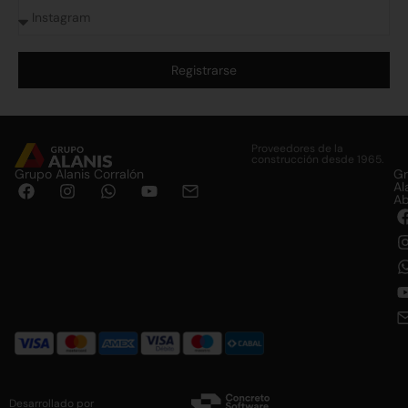
Registrarse
Alternative:
Proveedores de la
construcción desde 1965.
Grupo Alanis Corralón
G
Al
Ab
Desarrollado por