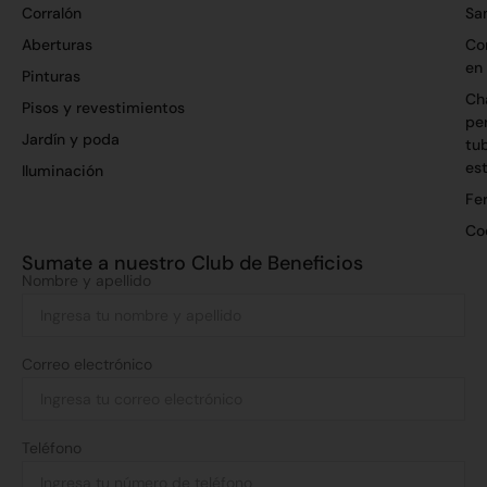
Corralón
San
Aberturas
Co
en
Pinturas
Ch
Pisos y revestimientos
per
Jardín y poda
tu
es
Iluminación
Fer
Co
Sumate a nuestro Club de Beneficios
Nombre y apellido
Correo electrónico
Teléfono