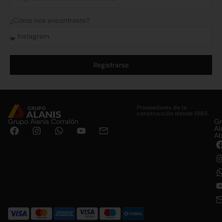
¿Cómo nos encontraste?
Registrarse
Alternative:
Proveedores de la
construcción desde 1965.
Grupo Alanis Corralón
G
Al
Ab