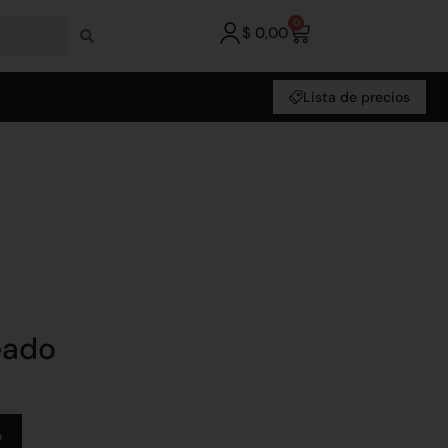
0
$
0,00
Lista de precios
eado
Alternative:
o