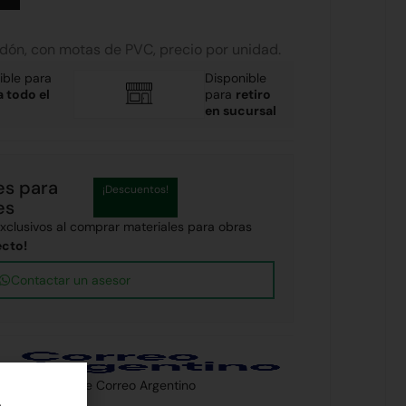
ón, con motas de PVC, precio por unidad.
ible para
Disponible
a todo el
para
retiro
en sucursal
es para
¡Descuentos!
es
clusivos al comprar materiales para obras
ecto!
Contactar un asesor
 país a través de Correo Argentino