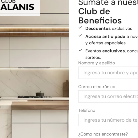
Sumate a nues
Envío gratis
a General
Club de
Medios de pago
Beneficios
Pagá tu compra con tarjetas 
Descuentos
exclusivos
Acceso anticipado
a nov
y ofertas especiales
Eventos
exclusivos,
concu
sorteos.
Nombre y apellido
Correo electrónico
Teléfono
¿Cómo nos encontraste?