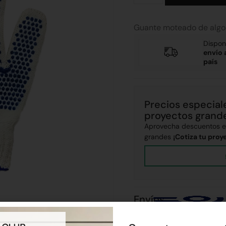
Guante moteado de algod
Dispon
envío 
país
Precios especial
proyectos grand
Aprovecha descuentos ex
grandes
¡Cotiza tu proy
Envíos
Realizamos envíos a todo el