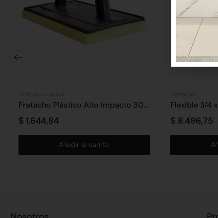
Artículos varios
Cañerías
Fratacho Plástico Alto Impacto 30cm
Flexible 3/4 
$
1.644,84
$
8.496,75
Añadir al carrito
Añ
Nosotros
Pr