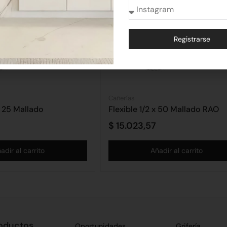
Registrarse
Alternative:
Cañerías
x 25 Mallado
Flexible 1/2 x 50 Mallado RAO
$
15.023,57
adir al carrito
Añadir al carrito
oductos
Oportunidades
Grifería