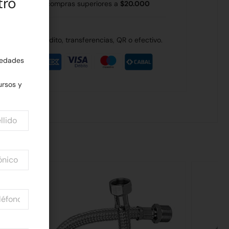
tro
 Rodríguez en compras superiores a
$20.000
de débito, crédito, transferencias, QR o efectivo.
edades
rsos y