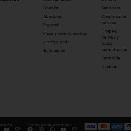
Corralón
Sanitarios
Aberturas
Construcción
en seco
Pinturas
Chapas,
Pisos y revestimientos
perfiles y
Jardín y poda
tubos
estructurales
Iluminación
Ferretería
Cocinas
orralón
Grupo Alanis Aberturas