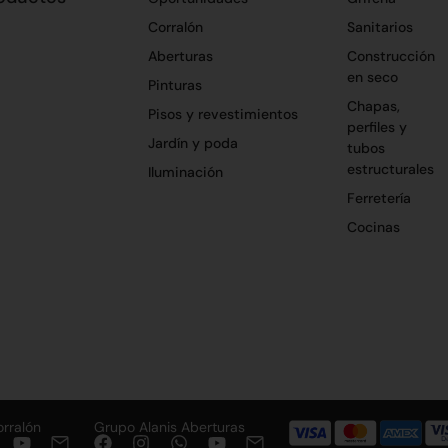
Corralón
Sanitarios
Aberturas
Construcción
en seco
Pinturas
Chapas,
Pisos y revestimientos
perfiles y
Jardín y poda
tubos
estructurales
Iluminación
Ferretería
Cocinas
orralón
Grupo Alanis Aberturas