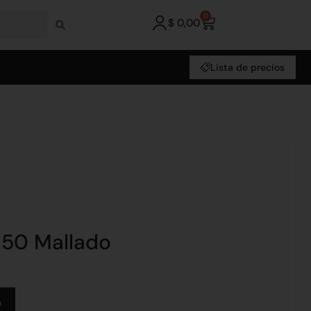
0
$
0,00
Lista de precios
x 50 Mallado
Alternative:
o