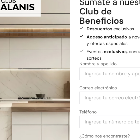
Sumate a nues
Envío gratis
a General
Club de
Medios de pago
Beneficios
Pagá tu compra con tarjetas 
Descuentos
exclusivos
Acceso anticipado
a nov
y ofertas especiales
Eventos
exclusivos,
concu
sorteos.
Nombre y apellido
Correo electrónico
Teléfono
¿Cómo nos encontraste?