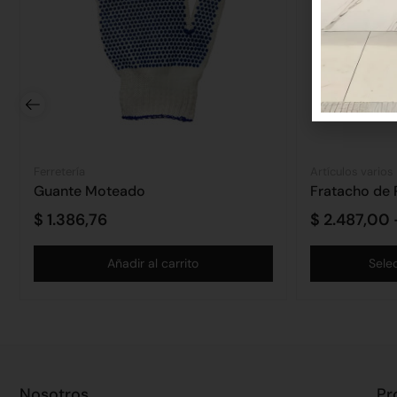
Ferretería
Artículos varios
Guante Moteado
Fratacho de 
$
1.386,76
$
2.487,00
Añadir al carrito
Sele
Nosotros
Pr