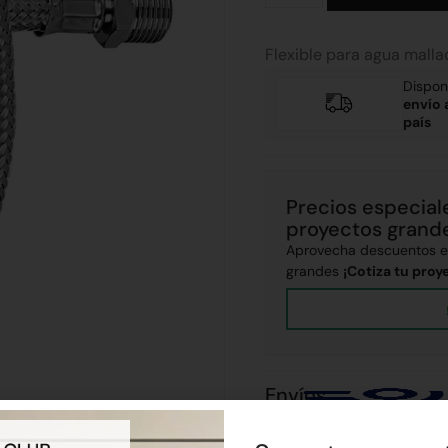
Flexible para agua malla
Dispon
envío 
país
Precios especial
proyectos grand
Aprovecha descuentos ex
grandes
¡Cotiza tu proy
Envíos
Realizamos envíos a todo el