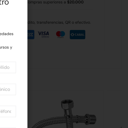
tro
 Rodríguez en compras superiores a
$20.000
de débito, crédito, transferencias, QR o efectivo.
edades
rsos y