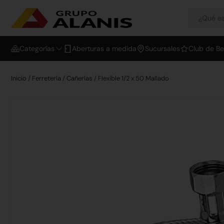
Categorías
Aberturas a medida
Sucursales
Club de Be
Inicio
/
Ferretería
/
Cañerías
/ Flexible 1/2 x 50 Mallado