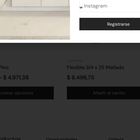
Registrarse
Alternative:
Cañerías
Pino
Flexible 3/4 x 25 Mallado
-
$
4.971,38
$
8.496,75
ccionar opciones
Añadir al carrito
oductos
Oportunidades
Grifería