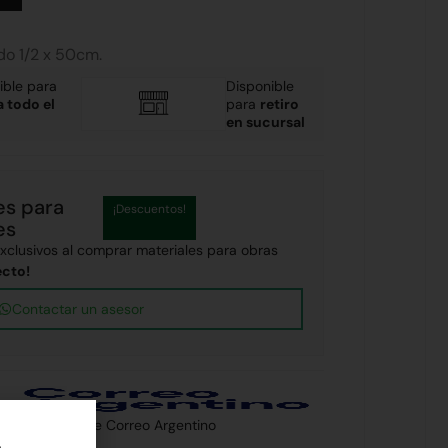
do 1/2 x 50cm.
ible para
Disponible
a todo el
para
retiro
en sucursal
es para
¡Descuentos!
es
clusivos al comprar materiales para obras
ecto!
Contactar un asesor
 país a través de Correo Argentino