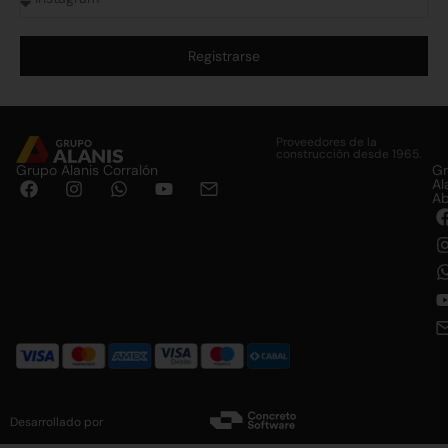
Registrarse
Alternative:
Proveedores de la
construcción desde 1965.
Grupo Alanis Corralón
G
Al
Ab
Desarrollado por