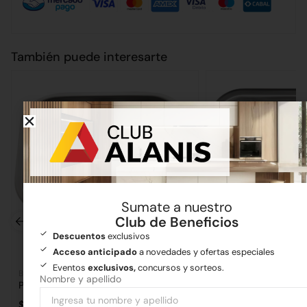
También puede interesarte
Sumate a nuestro
Club de Beneficios
Descuentos
exclusivos
Acceso anticipado
a novedades y ofertas especiales
Eventos
exclusivos,
concursos y sorteos.
Bachas
Bachas
Nombre y apellido
Pileta Simple Bajo Mesada 102E
Pileta Lavadero Enc
$
40.322,06
$
183.949,14