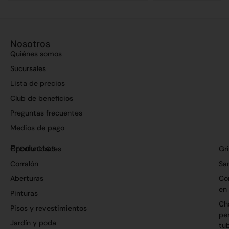
Nosotros
Quiénes somos
Sucursales
Lista de precios
Club de beneficios
Preguntas frecuentes
Medios de pago
Productos
Oportunidades
Gri
Corralón
San
Aberturas
Co
en
Pinturas
Ch
Pisos y revestimientos
per
Jardín y poda
tu