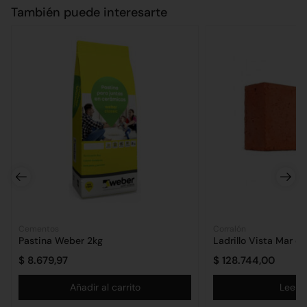
También puede interesarte
Cementos
Corralón
Pastina Weber 2kg
Ladrillo Vista Mar d
$
8.679,97
$
128.744,00
Añadir al carrito
Leer 