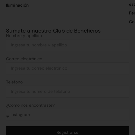
es
Iluminación
Fer
Co
Sumate a nuestro Club de Beneficios
Nombre y apellido
Correo electrónico
Teléfono
¿Cómo nos encontraste?
Registrarse