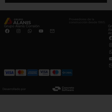
Alternative:
Proveedores de la
construcción desde 1965.
Grupo Alanis Corralón
G
Al
Ab
Desarrollado por