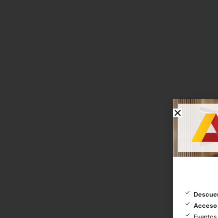
Descue
Acceso
Evento