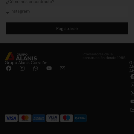
¿Cómo nos encontraste?
Registrarse
Alternative:
Proveedores de la
construcción desde 1965.
Grupo Alanis Corralón
G
Al
Ab