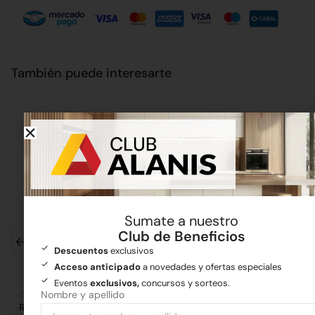
También puede interesarte
Sumate a nuestro
Club de Beneficios
Descuentos
exclusivos
Acceso anticipado
a novedades y ofertas especiales
Eventos
exclusivos,
concursos y sorteos.
Nombre y apellido
Cañerías
Ferretería
Ramal PVC 100X60 a 90°
Maza de 1kg