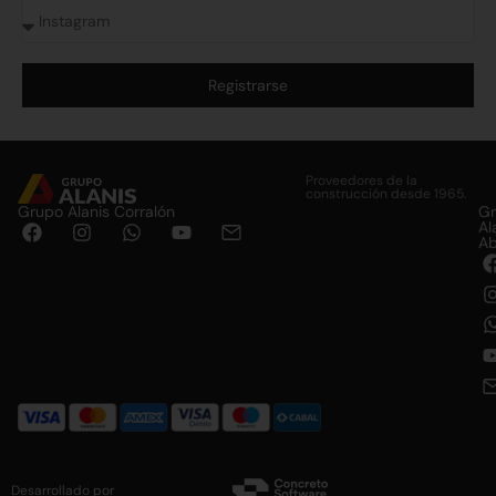
Registrarse
Alternative:
Proveedores de la
construcción desde 1965.
Grupo Alanis Corralón
G
Al
Ab
Desarrollado por