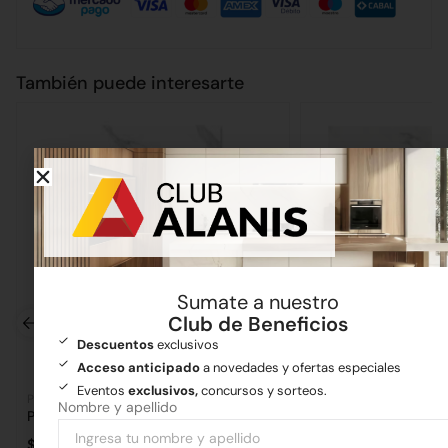
También puede interesarte
Sumate a nuestro
Club de Beneficios
Descuentos
exclusivos
Acceso anticipado
a novedades y ofertas especiales
Eventos
exclusivos,
concursos y sorteos.
Pisos y revestimientos
Pisos y revestimientos
Nombre y apellido
Porcelanato Lume Calacata Royale 62×119
Porcelanato Lagoon
$
66.263,71
$
43.319,23