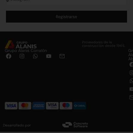
Registrarse
Alternative:
Proveedores de la
construcción desde 1965.
Grupo Alanis Corralón
G
Al
Ab
Desarrollado por