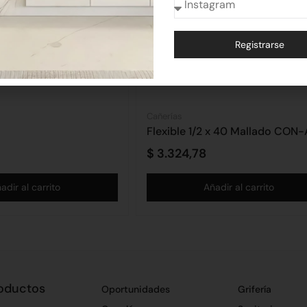
Registrarse
Alternative:
Cañerías
Flexible 1/2 x 40 Mallado CON
$
3.324,78
adir al carrito
Añadir al carrito
oductos
Oportunidades
Grifería