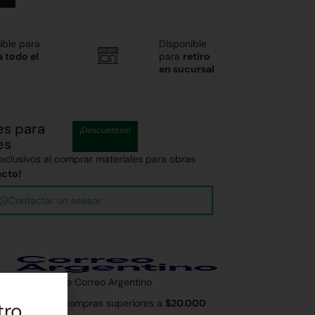
ible para
Disponible
a todo el
para
retiro
en sucursal
es para
¡Descuentos!
es
clusivos al comprar materiales para obras
ecto!
Contactar un asesor
 país a través de Correo Argentino
 Rodríguez en compras superiores a
$20.000
tro