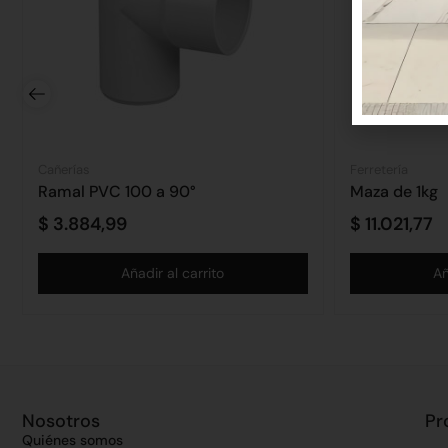
Cañerías
Ferretería
Ramal PVC 100 a 90°
Maza de 1kg
$
3.884,99
$
11.021,77
Añadir al carrito
Añ
Nosotros
Pr
Quiénes somos