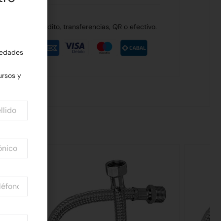
de débito, crédito, transferencias, QR o efectivo.
edades
rsos y