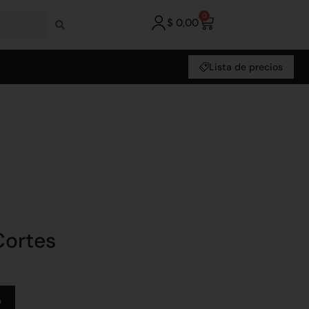
0
$
0,00
Lista de precios
Cortes
Alternative:
o