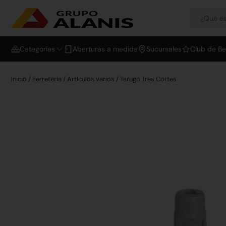
Categorías
Aberturas a medida
Sucursales
Club de Be
Inicio
/
Ferretería
/
Artículos varios
/ Tarugo Tres Cortes