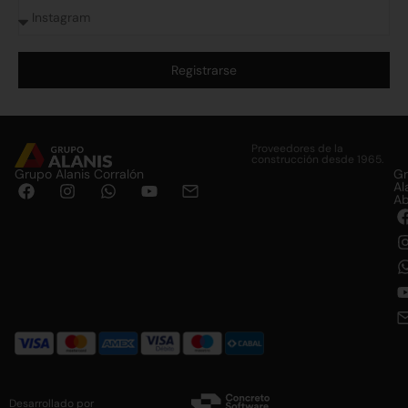
Registrarse
Alternative:
Proveedores de la
construcción desde 1965.
Grupo Alanis Corralón
G
Al
Ab
Desarrollado por