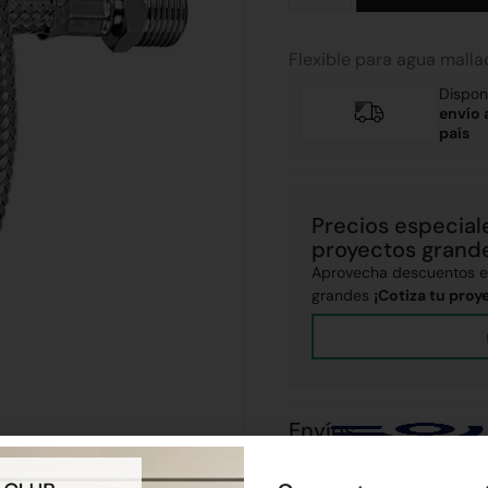
Flexible para agua mall
Dispon
envío 
país
Precios especial
proyectos grand
Aprovecha descuentos ex
grandes
¡Cotiza tu proy
Envíos
Realizamos envíos a todo el