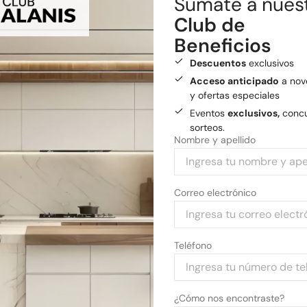
Sumate a nues
Envío gratis
a General
Club de
Medios de pago
Beneficios
Pagá tu compra con tarjetas 
Descuentos
exclusivos
Acceso anticipado
a nov
y ofertas especiales
Eventos
exclusivos,
concu
sorteos.
Nombre y apellido
Correo electrónico
Teléfono
¿Cómo nos encontraste?