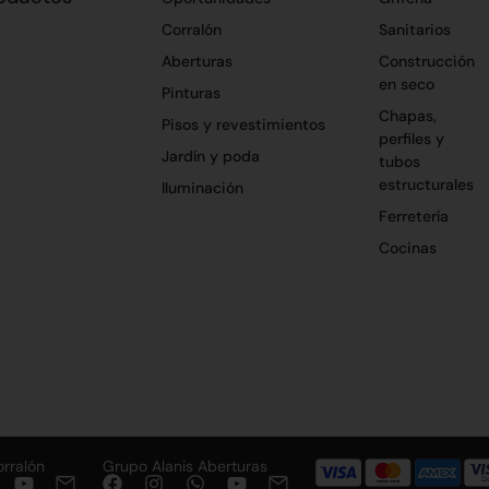
Corralón
Sanitarios
Aberturas
Construcción
en seco
Pinturas
Chapas,
Pisos y revestimientos
perfiles y
Jardín y poda
tubos
estructurales
Iluminación
Ferretería
Cocinas
orralón
Grupo Alanis Aberturas