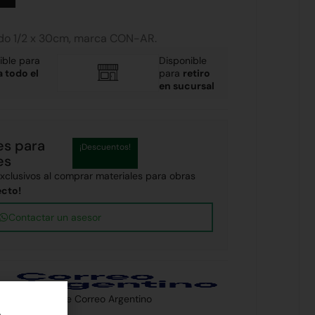
ado 1/2 x 30cm, marca CON-AR.
ible para
Disponible
a todo el
para
retiro
en sucursal
es para
¡Descuentos!
es
clusivos al comprar materiales para obras
ecto!
Contactar un asesor
 país a través de Correo Argentino