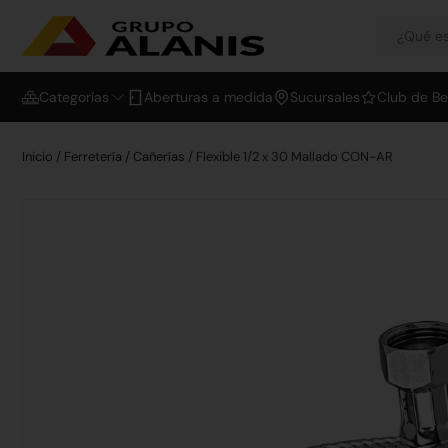
Categorías
Aberturas a medida
Sucursales
Club de Be
Inicio
/
Ferretería
/
Cañerías
/ Flexible 1/2 x 30 Mallado CON-AR