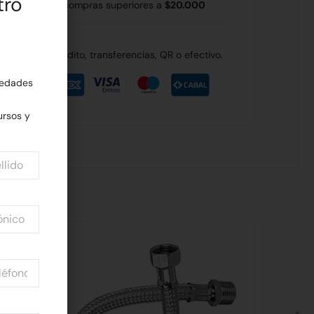
tro
 Rodríguez en compras superiores a
$20.000
de débito, crédito, transferencias, QR o efectivo.
edades
rsos y