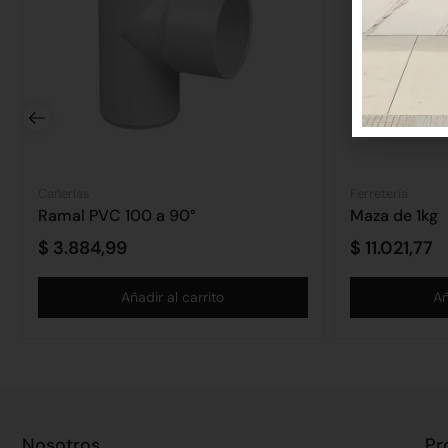
Cañerías
Ferretería
Ramal PVC 100 a 90°
Maza de 1kg
$
3.884,99
$
11.021,77
Añadir al carrito
Añ
Nosotros
Pr