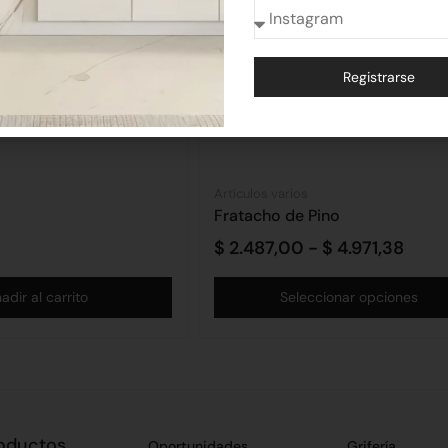
Registrarse
Alternative:
Artículos varios
Fratacho de Pino
$
2.487,00
-
$
4.971,38
adir al carrito
Seleccionar opciones
oductos
Oportunidades
Grifería