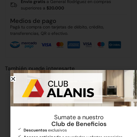
Envío gratis
a General Rodríguez en compras
superiores a
$20.000
Medios de pago
Pagá tu compra con tarjetas de débito, crédito,
transferencias, QR o efectivo.
También puede interesarte
Sumate a nuestro
Club de Beneficios
Descuentos
exclusivos