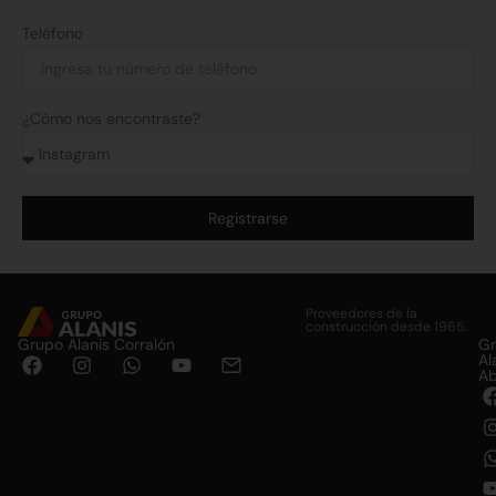
Teléfono
¿Cómo nos encontraste?
Registrarse
Alternative:
Proveedores de la
construcción desde 1965.
Grupo Alanis Corralón
G
Al
Ab