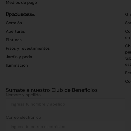
Medios de pago
Productos
Oportunidades
Gri
Corralón
San
Aberturas
Co
en
Pinturas
Ch
Pisos y revestimientos
per
Jardín y poda
tu
es
Iluminación
Fer
Co
Sumate a nuestro Club de Beneficios
Nombre y apellido
Correo electrónico