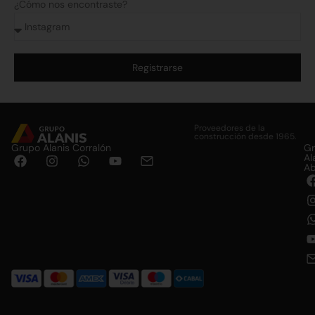
¿Cómo nos encontraste?
Registrarse
Alternative:
Proveedores de la
construcción desde 1965.
Grupo Alanis Corralón
G
Al
Ab