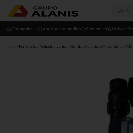
Categorías
Aberturas a medida
Sucursales
Club de Be
Inicio
/
Ferretería
/
Artículos varios
/ Bomba Elevadora Automática SM