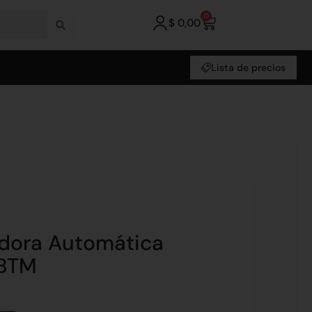
0
$
0,00
Lista de precios
dora Automática
BTM