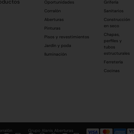
oductos
Oportunidades
Grifería
Corralón
Sanitarios
Aberturas
Construcción
en seco
Pinturas
Chapas,
Pisos y revestimientos
perfiles y
Jardín y poda
tubos
estructurales
Iluminación
Ferretería
Cocinas
orralón
Grupo Alanis Aberturas