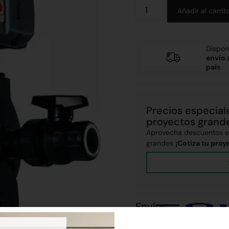
Añadir al carrit
Dispon
envío 
país
Precios especial
proyectos grand
Aprovecha descuentos ex
grandes
¡Cotiza tu proy
Envíos
Realizamos envíos a todo el