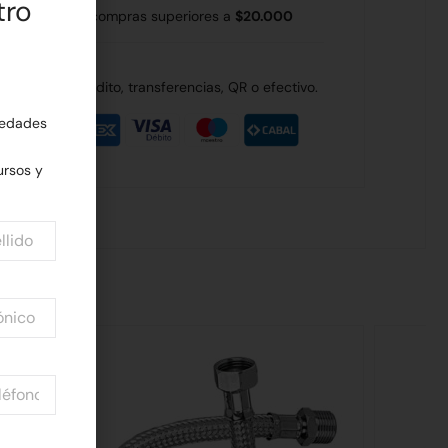
tro
 Rodríguez en compras superiores a
$20.000
de débito, crédito, transferencias, QR o efectivo.
edades
rsos y