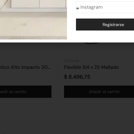
Registrarse
Alternative:
Cañerías
Fratacho Plástico Alto Impacto 30cm
Flexible 3/4 x 25 Mallado
$
8.496,75
adir al carrito
Añadir al carrito