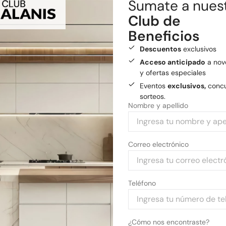
Sumate a nues
Envío gratis
a General
Club de
Beneficios
Medios de pago
Pagá tu compra con tarjetas 
Descuentos
exclusivos
Acceso anticipado
a nov
y ofertas especiales
Eventos
exclusivos,
concu
sorteos.
Nombre y apellido
Correo electrónico
Teléfono
¿Cómo nos encontraste?