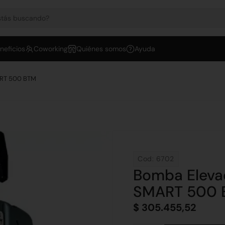
neficios
Coworking
Quiénes somos
Ayuda
ART 500 BTM
Cod: 6702
Bomba Eleva
SMART 500 
$
305.455,52