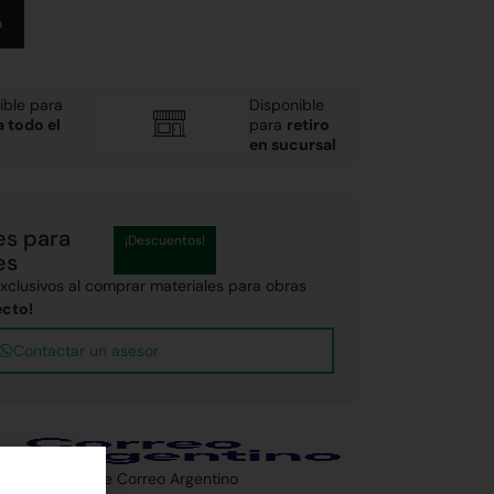
Alternative:
o
ible para
Disponible
a todo el
para
retiro
en sucursal
es para
¡Descuentos!
es
clusivos al comprar materiales para obras
ecto!
Contactar un asesor
 país a través de Correo Argentino