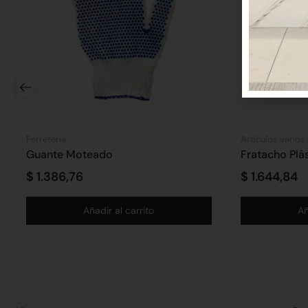
Ferretería
Artículos varios
Guante Moteado
$
1.386,76
$
1.644,84
Añadir al carrito
Añ