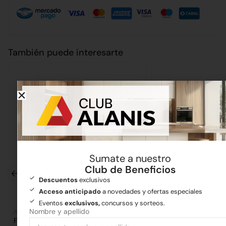
También puede interesarte
Sumate a nuestro
Club de Beneficios
Descuentos
exclusivos
Acceso anticipado
a novedades y ofertas especiales
Eventos
exclusivos,
concursos y sorteos.
Nombre y apellido
Artículos varios
Cañerías
Fratacho Plástico Alto Impacto 30cm
Flexible 1/2 x 50 Ma