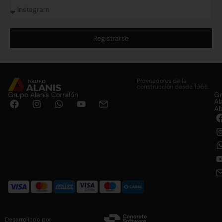
Registrarse
Alternative:
Proveedores de la
construcción desde 1965.
Grupo Alanis Corralón
G
Al
Ab
Desarrollado por