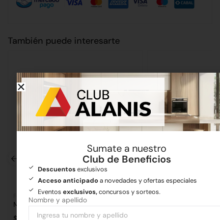
También puede interesarte
Sumate a nuestro
Club de Beneficios
Descuentos
exclusivos
Acceso anticipado
a novedades y ofertas especiales
Eventos
exclusivos,
concursos y sorteos.
Ferretería
Ferretería
Nombre y apellido
Maza de 1kg
Guantes Descarne
$
11.021,77
$
4.441,08