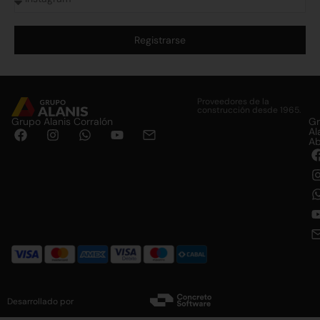
Registrarse
Alternative:
Proveedores de la
construcción desde 1965.
Grupo Alanis Corralón
G
Al
Ab
Desarrollado por