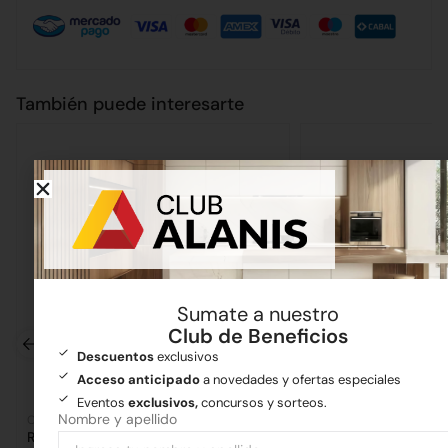
También puede interesarte
Sumate a nuestro
Club de Beneficios
Descuentos
exclusivos
Acceso anticipado
a novedades y ofertas especiales
Eventos
exclusivos,
concursos y sorteos.
Nombre y apellido
Cañerías
Ferretería
Ramal PVC 100 a 90°
Maza de 1kg