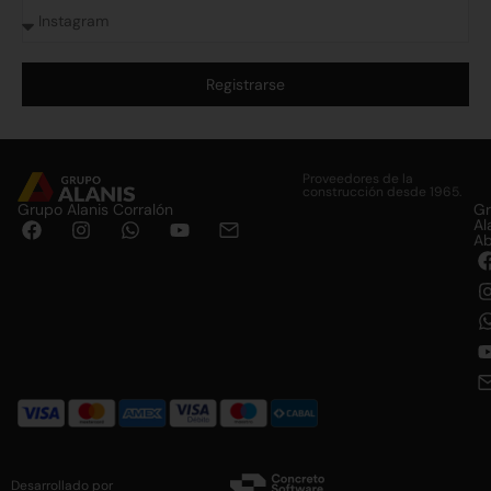
Registrarse
Alternative:
Proveedores de la
construcción desde 1965.
Grupo Alanis Corralón
G
Al
Ab
Desarrollado por