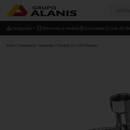
Categorías
Aberturas a medida
Sucursales
Club de Be
Inicio
/
Ferretería
/
Cañerías
/ Flexible 1/2 x 35 Mallado