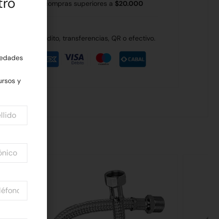
tro
 Rodríguez en compras superiores a
$20.000
de débito, crédito, transferencias, QR o efectivo.
edades
rsos y