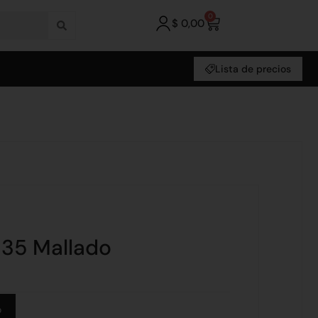
0
$
0,00
Lista de precios
x 35 Mallado
Alternative:
o