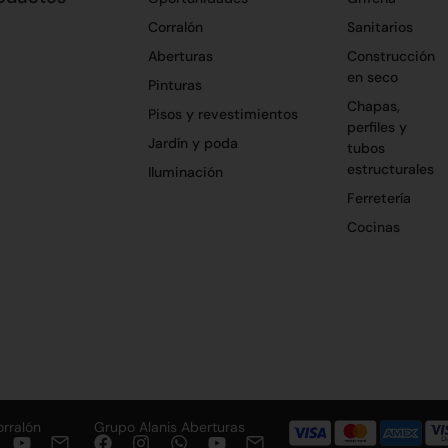
Corralón
Sanitarios
Aberturas
Construcción
en seco
Pinturas
Chapas,
Pisos y revestimientos
perfiles y
Jardín y poda
tubos
estructurales
Iluminación
Ferretería
Cocinas
orralón
Grupo Alanis Aberturas