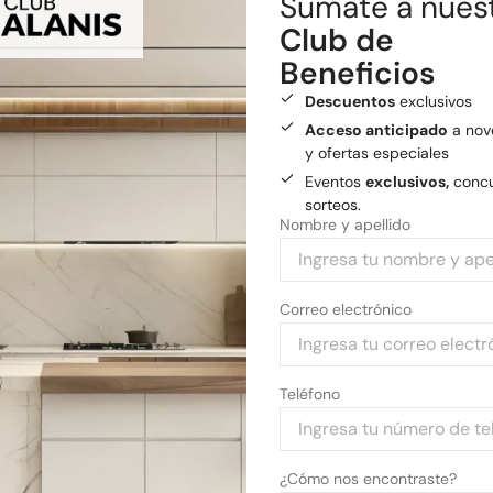
Sumate a nues
Envío gratis
a General
Club de
Medios de pago
Beneficios
Pagá tu compra con tarjetas 
Descuentos
exclusivos
Acceso anticipado
a nov
y ofertas especiales
Eventos
exclusivos,
concu
sorteos.
Nombre y apellido
Correo electrónico
Teléfono
¿Cómo nos encontraste?