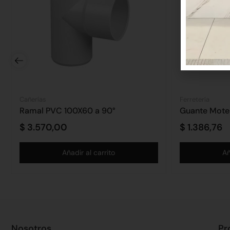
Cañerías
Ferretería
Ramal PVC 100X60 a 90°
Guante Mot
$
3.570,00
$
1.386,76
Añadir al carrito
Añ
Nosotros
Pr