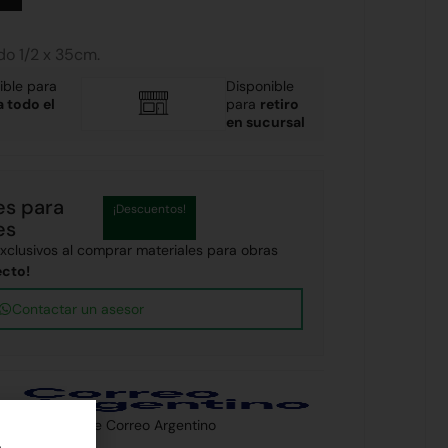
do 1/2 x 35cm.
ible para
Disponible
a todo el
para
retiro
en sucursal
es para
¡Descuentos!
es
clusivos al comprar materiales para obras
ecto!
Contactar un asesor
 país a través de Correo Argentino