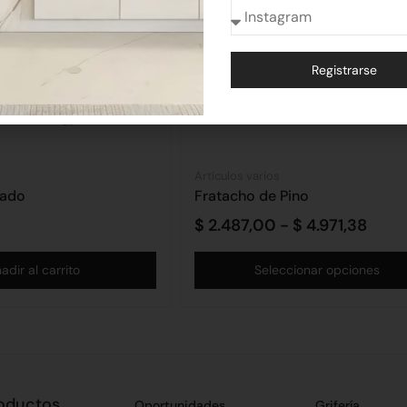
Registrarse
Alternative:
Artículos varios
eado
Fratacho de Pino
$
2.487,00
-
$
4.971,38
adir al carrito
Seleccionar opciones
oductos
Oportunidades
Grifería