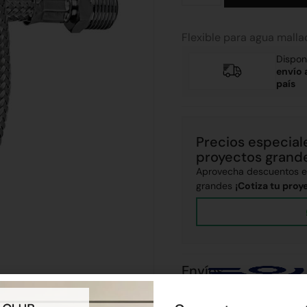
Flexible para agua malla
Dispon
envío 
país
Precios especial
proyectos grand
Aprovecha descuentos ex
grandes
¡Cotiza tu proy
Envíos
Realizamos envíos a todo el