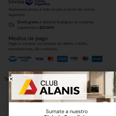
Envíos
Realizamos envíos a todo el país a través de Correo
Argentino
Envío gratis
a General Rodríguez en compras
superiores a
$20.000
Medios de pago
Pagá tu compra con tarjetas de débito, crédito,
transferencias, QR o efectivo.
También puede interesarte
Sumate a nuestro