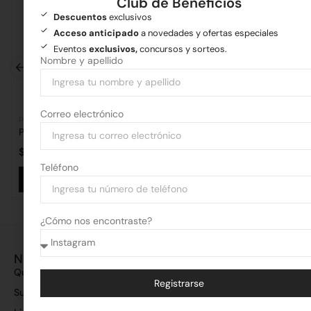
Club de Beneficios
Descuentos
exclusivos
Acceso anticipado
a novedades y ofertas especiales
Eventos
exclusivos,
concursos y sorteos.
Nombre y apellido
Correo electrónico
Pisos y revestimientos
Pisos y revestimientos
Porcelanato Adara Cinza Grees 20×120 2.18 m2
Porcelanatos 57×57
$
25.739,82
por m2
$
15.223,00
por m2
Teléfono
Añadir al carrito
Añadir al 
¿Cómo nos encontraste?
Nosotros
Quiénes somos
Registrarse
Sucursales
Alternative: