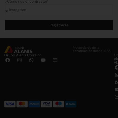
¿Cómo nos encontraste?
Registrarse
Alternative:
Proveedores de la
construcción desde 1965.
Grupo Alanis Corralón
G
Al
Ab