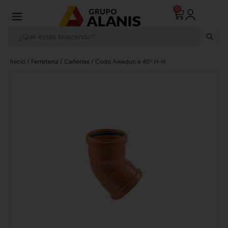
0
Inicio
/
Ferretería
/
Cañerías
/ Codo Awaduc a 45º H-H