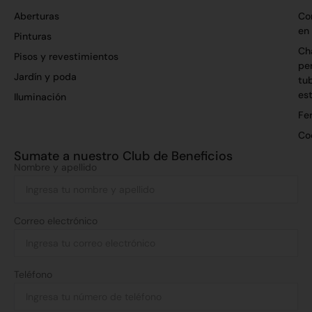
Aberturas
Co
en
Pinturas
Ch
Pisos y revestimientos
per
Jardín y poda
tu
es
Iluminación
Fer
Co
Sumate a nuestro Club de Beneficios
Nombre y apellido
Correo electrónico
Teléfono