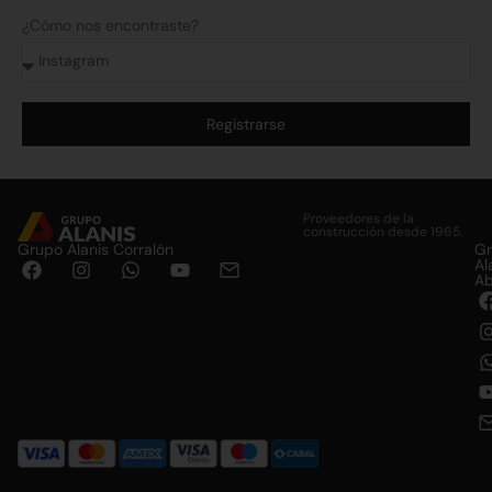
¿Cómo nos encontraste?
Registrarse
Alternative:
Proveedores de la
construcción desde 1965.
Grupo Alanis Corralón
G
Al
Ab