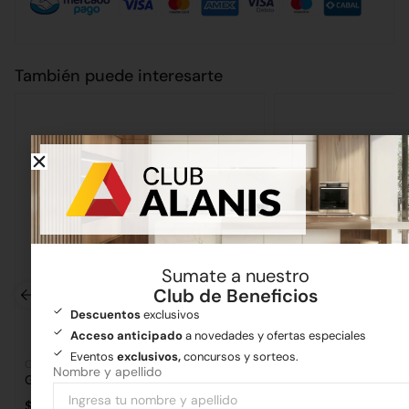
También puede interesarte
Sumate a nuestro
Club de Beneficios
Descuentos
exclusivos
Acceso anticipado
a novedades y ofertas especiales
Eventos
exclusivos,
concursos y sorteos.
Grifería
Grifería
Nombre y apellido
Griferia Ultragrif Bidet Mono Argos
$
93.155,36
$
186.312,11