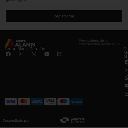
Registrarse
Alternative:
Proveedores de la
construcción desde 1965.
Grupo Alanis Corralón
G
Al
Ab
Desarrollado por