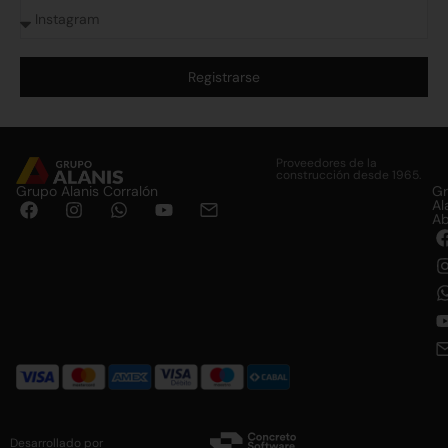
Registrarse
Alternative:
Proveedores de la
construcción desde 1965.
Grupo Alanis Corralón
G
Al
Ab
Desarrollado por