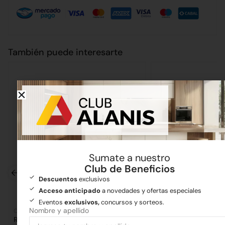
También puede interesarte
Sumate a nuestro
Club de Beneficios
Descuentos
exclusivos
Acceso anticipado
a novedades y ofertas especiales
Eventos
exclusivos,
concursos y sorteos.
Nombre y apellido
Cañerías
Cañerías
Ramal PVC 100 a 90°
Flexible 1/2 x 50 Mal