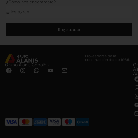
¿Cómo nos encontraste?
Registrarse
Alternative:
Proveedores de la
construcción desde 1965.
Grupo Alanis Corralón
G
Al
Ab