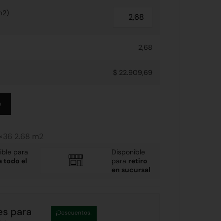
m2)
2,68
$ 22.909,69
Alternative:
o
×36 2.68 m2
ible para
Disponible
a todo el
para
retiro
en sucursal
es para
¡Descuentos!