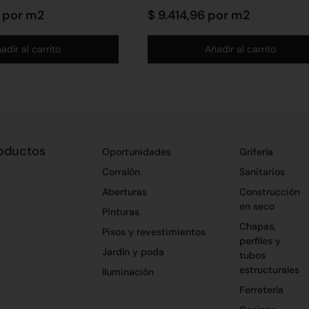
por m2
$
9.414,96
por m2
adir al carrito
Añadir al carrito
oductos
Oportunidades
Grifería
Corralón
Sanitarios
Aberturas
Construcción
en seco
Pinturas
Chapas,
Pisos y revestimientos
perfiles y
Jardín y poda
tubos
estructurales
Iluminación
Ferretería