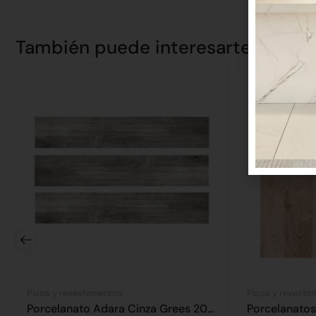
También puede interesarte
Pisos y revestimientos
Pisos y revesti
Porcelanato Adara Cinza Grees 20×120 2.18 m2
Porcelanato