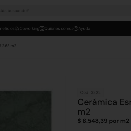
neficios
Coworking
Quiénes somos
Ayuda
6 2.68 m2
Cod: 3322
Cerámica Es
m2
$
8.548,39
por m2