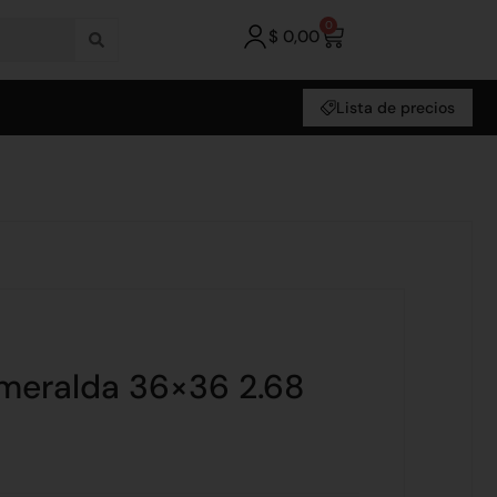
0
$
0,00
Lista de precios
meralda 36×36 2.68