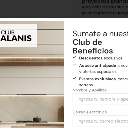
proyectos grand
Aprovecha descuentos ex
grandes
¡Cotiza tu proy
Sumate a nues
Club de
Envíos
Beneficios
Realizamos envíos a todo el
Descuentos
exclusivos
Envío gratis
a General
Acceso anticipado
a nov
y ofertas especiales
Eventos
exclusivos,
concu
Medios de pago
sorteos.
Pagá tu compra con tarjetas 
Nombre y apellido
Correo electrónico