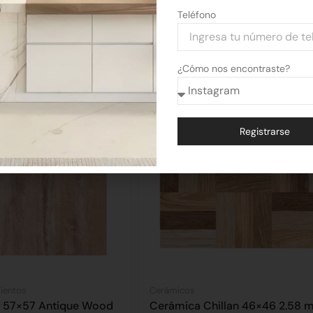
Teléfono
¿Cómo nos encontraste?
Registrarse
Alternative:
mientos
Cerámicos
s 57×57 Antique Wood
Cerámica Chillan 46×46 2.58 