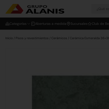
Categorías
Aberturas a medida
Sucursales
Club de Be
Inicio
/
Pisos y revestimientos
/
Cerámicos
/ Cerámica Esmeralda 36×3