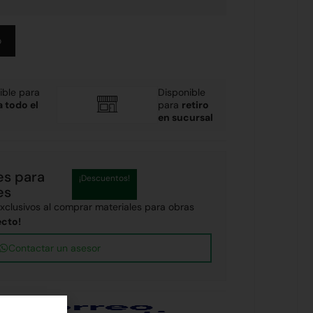
Alternative:
o
ible para
Disponible
a todo el
para
retiro
en sucursal
es para
¡Descuentos!
es
clusivos al comprar materiales para obras
ecto!
Contactar un asesor