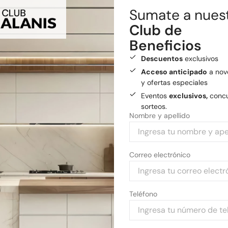
Sumate a nues
Realizamos envíos a todo el
Club de
Envío gratis
a General
Beneficios
Medios de pago
Descuentos
exclusivos
Pagá tu compra con tarjetas 
Acceso anticipado
a nov
y ofertas especiales
Eventos
exclusivos,
concu
sorteos.
Nombre y apellido
Correo electrónico
Teléfono