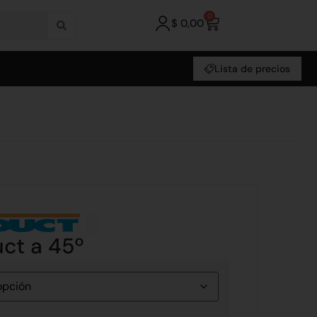
0
$
0,00
Lista de precios
ct a 45º