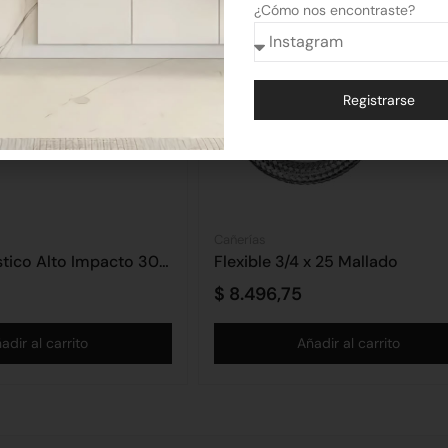
¿Cómo nos encontraste?
Registrarse
Alternative:
Cañerías
Fratacho Plástico Alto Impacto 30cm
Flexible 3/4 x 25 Mallado
$
8.496,75
adir al carrito
Añadir al carrito