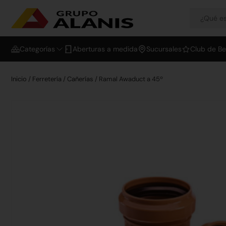
Categorías
Aberturas a medida
Sucursales
Club de Be
Inicio
/
Ferretería
/
Cañerías
/ Ramal Awaduct a 45º