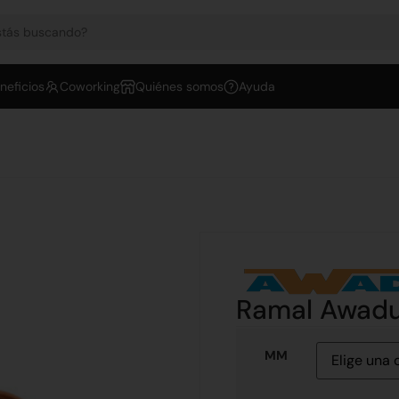
neficios
Coworking
Quiénes somos
Ayuda
Ramal Awadu
MM