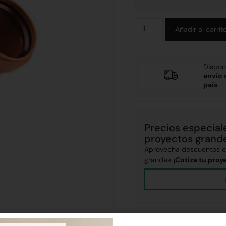
Añadir al carrit
Dispon
envío 
país
Precios especial
proyectos grand
Aprovecha descuentos ex
grandes
¡Cotiza tu proy
Envíos