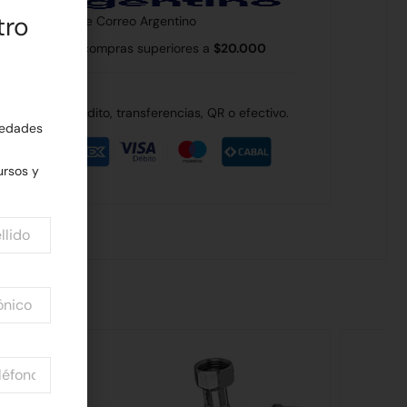
tro
 país a través de Correo Argentino
 Rodríguez en compras superiores a
$20.000
de débito, crédito, transferencias, QR o efectivo.
edades
rsos y