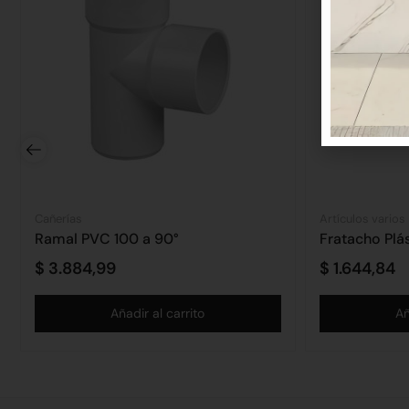
Cañerías
Artículos varios
Ramal PVC 100 a 90°
$
3.884,99
$
1.644,84
Añadir al carrito
Añ