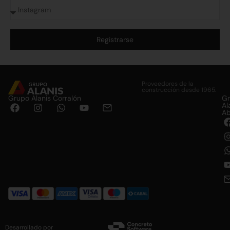
Registrarse
Alternative:
Proveedores de la
construcción desde 1965.
Grupo Alanis Corralón
G
Al
Ab
Desarrollado por