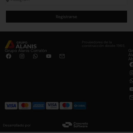
Registrarse
Alternative:
Proveedores de la
construcción desde 1965.
Grupo Alanis Corralón
G
Al
Ab
Desarrollado por