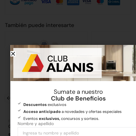
También puede interesarte
Sumate a nuestro
Club de Beneficios
Descuentos
exclusivos
Acceso anticipado
a novedades y ofertas especiales
Eventos
exclusivos,
concursos y sorteos.
Ferretería
Artículos varios
Nombre y apellido
Guante Moteado
Fratacho Plástico A
$
1.386,76
$
1.644,84