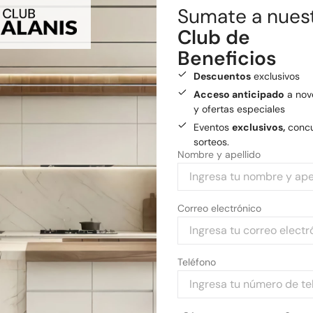
Realizamos envíos a todo el
 y Accesorio
Sumate a nues
Envío gratis
a General
Club de
Beneficios
Medios de pago
Descuentos
exclusivos
Pagá tu compra con tarjetas 
Acceso anticipado
a nov
y ofertas especiales
Eventos
exclusivos,
concu
sorteos.
Nombre y apellido
Correo electrónico
Teléfono