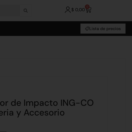
0
$
0,00
Lista de precios
ador de Impacto ING-CO
eria y Accesorio