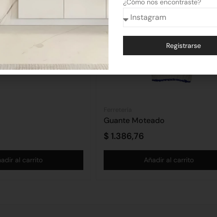
¿Cómo nos encontraste?
Registrarse
Alternative:
Ferretería
Guante Moteado
$
1.386,76
adir al carrito
Añadir al carrito