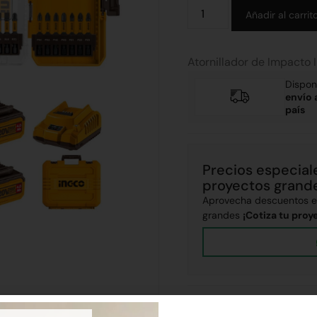
Añadir al carrit
Atornillador de Impacto
Dispon
envío 
país
Precios especial
proyectos grand
Aprovecha descuentos ex
grandes
¡Cotiza tu proy
Envíos