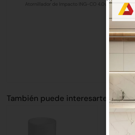
Atornillador de Impacto ING-CO 4.0v con Bateria
También puede interesarte