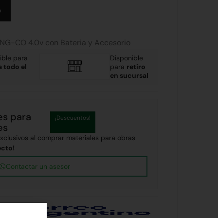
Alternative:
o
 ING-CO 4.0v con Bateria y Accesorio
ible para
Disponible
a todo el
para
retiro
en sucursal
es para
¡Descuentos!
es
clusivos al comprar materiales para obras
ecto!
Contactar un asesor