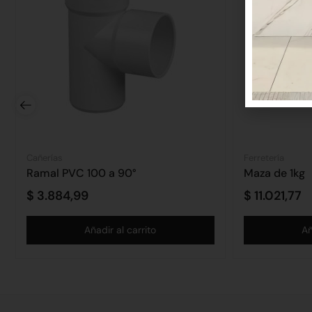
Cañerías
Ferretería
Ramal PVC 100 a 90°
Maza de 1kg
$
3.884,99
$
11.021,77
Añadir al carrito
Añ