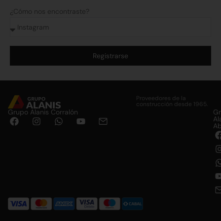
¿Cómo nos encontraste?
Registrarse
Alternative:
Proveedores de la
construcción desde 1965.
Grupo Alanis Corralón
G
Al
Ab