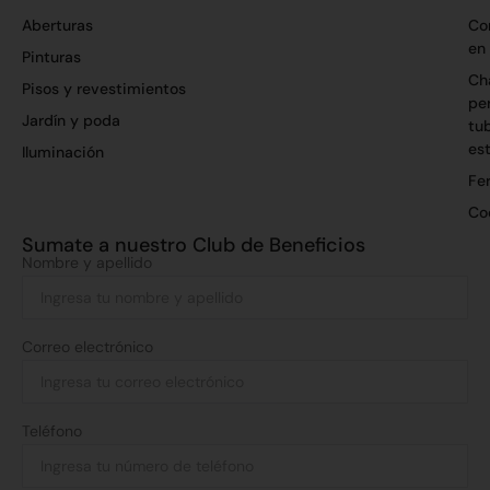
Aberturas
Co
en
Pinturas
Ch
Pisos y revestimientos
per
Jardín y poda
tu
es
Iluminación
Fer
Co
Sumate a nuestro Club de Beneficios
Nombre y apellido
Correo electrónico
Teléfono