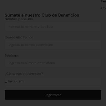
Fer
Co
Sumate a nuestro Club de Beneficios
Nombre y apellido
Correo electrónico
Teléfono
¿Cómo nos encontraste?
Registrarse
Alternative: