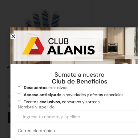
Sumate a nuestro
Club de Beneficios
Descuentos
exclusivos
Ferretería
Artículos varios
Acceso anticipado
a novedades y ofertas especiales
Guante Moteado
Fratacho de Pino
Eventos
exclusivos,
concursos y sorteos.
$
1.386,76
$
2.487,00
-
$
4.97
Nombre y apellido
Añadir al carrito
Seleccionar
Correo electrónico