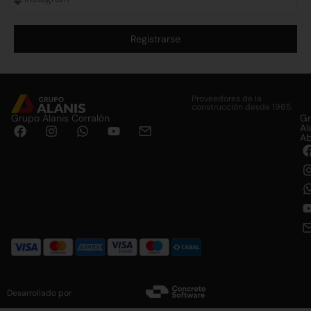
Registrarse
Alternative:
Proveedores de la
construcción desde 1965.
Grupo Alanis Corralón
G
Al
Ab
Desarrollado por