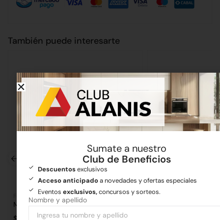
También puede interesarte
Sumate a nuestro
Club de Beneficios
Descuentos
exclusivos
Acceso anticipado
a novedades y ofertas especiales
Eventos
exclusivos,
concursos y sorteos.
Ferretería
Cañerías
Nombre y apellido
Maza de 1kg
Flexible 1/2 x 50 Mal
$
11.021,77
$
7.869,18