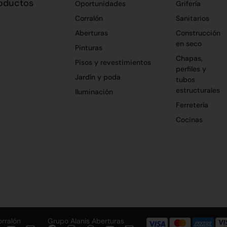
oductos
Oportunidades
Grifería
Corralón
Sanitarios
Aberturas
Construcción
en seco
Pinturas
Chapas,
Pisos y revestimientos
perfiles y
Jardín y poda
tubos
estructurales
Iluminación
Ferretería
Cocinas
orralón
Grupo Alanis Aberturas