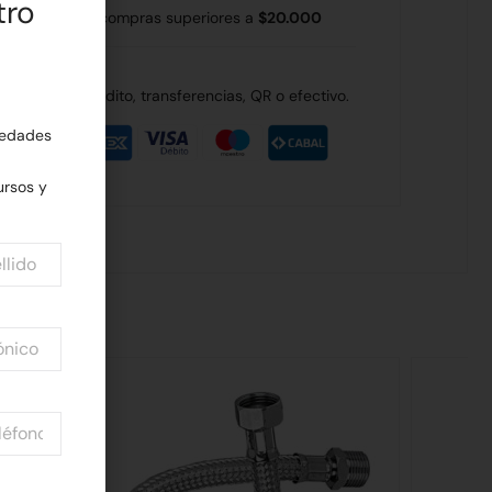
tro
 Rodríguez en compras superiores a
$20.000
de débito, crédito, transferencias, QR o efectivo.
edades
rsos y