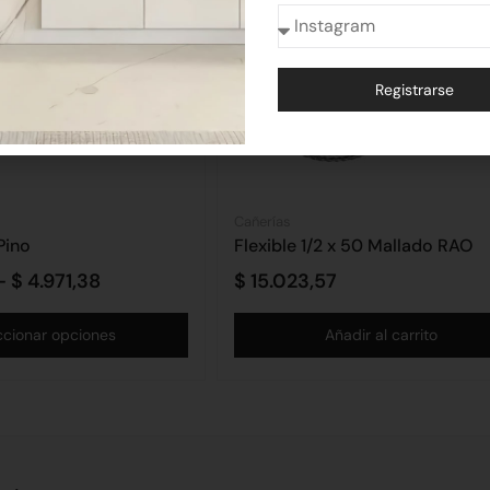
Registrarse
Alternative:
Cañerías
Pino
Flexible 1/2 x 50 Mallado RAO
-
$
4.971,38
$
15.023,57
ccionar opciones
Añadir al carrito