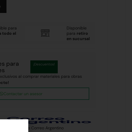
Alternative:
o
ible para
Disponible
a todo el
para
retiro
en sucursal
es para
¡Descuentos!
es
clusivos al comprar materiales para obras
ecto!
Contactar un asesor
 país a través de Correo Argentino