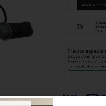
Añadir al carrit
Dispon
envío 
país
Precios especial
proyectos grand
Aprovecha descuentos ex
grandes
¡Cotiza tu proy
Envíos
Realizamos envíos a todo el