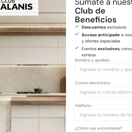
Sumate a nues
Envío gratis
a General
Club de
Medios de pago
Beneficios
Pagá tu compra con tarjetas 
Descuentos
exclusivos
Acceso anticipado
a nov
y ofertas especiales
Eventos
exclusivos,
concu
sorteos.
Nombre y apellido
Correo electrónico
Teléfono
¿Cómo nos encontraste?