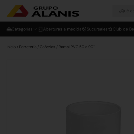
Categorías
Aberturas a medida
Sucursales
Club de Be
Inicio
/
Ferretería
/
Cañerías
/ Ramal PVC 50 a 90°