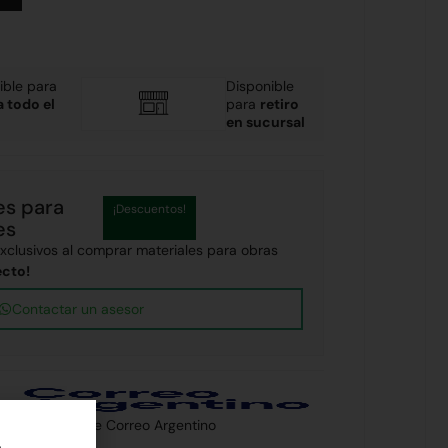
ible para
Disponible
a todo el
para
retiro
en sucursal
es para
¡Descuentos!
es
clusivos al comprar materiales para obras
ecto!
Contactar un asesor
 país a través de Correo Argentino