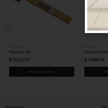
Ferretería
Ferretería
Maza de 1kg
Guante Mot
$
11.021,77
$
1.386,76
Añadir al carrito
Añ
Nosotros
Pr