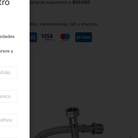
tro
 Rodríguez en compras superiores a
$20.000
de débito, crédito, transferencias, QR o efectivo.
edades
rsos y