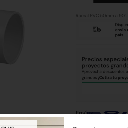
Ramal PVC 50mm a 90°.
Dispon
envío 
país
Precios especial
proyectos grand
Aprovecha descuentos ex
grandes
¡Cotiza tu proy
Envíos
Realizamos envíos a todo el