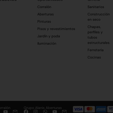
Corralón
Sanitarios
Aberturas
Construcción
en seco
Pinturas
Chapas,
Pisos y revestimientos
perfiles y
Jardín y poda
tubos
estructurales
Iluminación
Ferretería
Cocinas
orralón
Grupo Alanis Aberturas