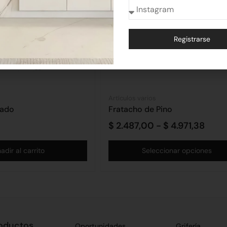
Registrarse
Alternative:
Artículos varios
eado
Fratacho de Pino
$
2.487,00
-
$
4.971,38
adir al carrito
Seleccionar opciones
oductos
Oportunidades
Grifería