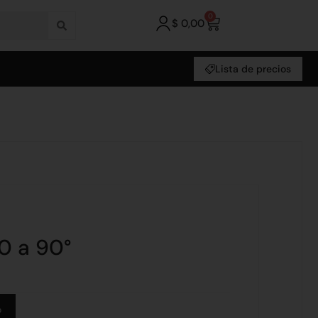
0
$
0,00
Lista de precios
0 a 90°
Alternative:
o