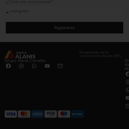
¿Cómo nos encontraste?
Registrarse
Alternative:
Proveedores de la
construcción desde 1965.
Grupo Alanis Corralón
G
Al
Ab